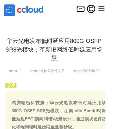
HOME
ABOUT US
华云光电发布低时延应用800G OSFP
PRODUCT
SR8光模块：革新IB网络低时延应用场
NEWS & E
景
CONTACT 
author：
from：微信公众号文章
time：2025-08-26
-导读-
鸿腾精密科技旗下华云光电发布低时延应用场景
800G OSFP SR8光模块，面向InfiniBand(IB)网络
低延迟FEC(前向纠错)场景设计，通过模块硬件级优
化将端到端时延压缩至亚微秒级。