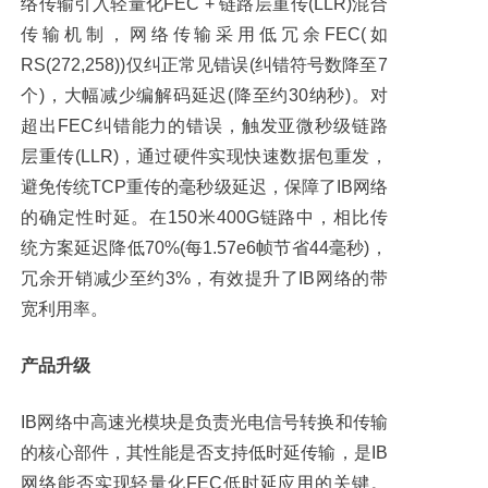
络传输引入轻量化FEC + 链路层重传(LLR)混合
传输机制，网络传输采用低冗余FEC(如
RS(272,258))仅纠正常见错误(纠错符号数降至7
个)，大幅减少编解码延迟(降至约30纳秒)。对
超出FEC纠错能力的错误，触发亚微秒级链路
层重传(LLR)，通过硬件实现快速数据包重发，
避免传统TCP重传的毫秒级延迟，保障了IB网络
的确定性时延。在150米400G链路中，相比传
统方案延迟降低70%(每1.57e6帧节省44毫秒)，
冗余开销减少至约3%，有效提升了IB网络的带
宽利用率。
产品升级
IB网络中高速光模块是负责光电信号转换和传输
的核心部件，其性能是否支持低时延传输，是IB
网络能否实现轻量化FEC低时延应用的关键。