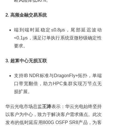
断风险降低90%。
2. 高频金融交易系统
端到端时延稳定≤0.8μs，尾部延迟波动
<0.1μs，满足订单执行系统亚微秒级确定性
要求。
3. 超算中心无损互联
支持IB NDR标准与DragonFly+拓扑，单端
口带宽翻倍，助力HPC集群实现万节点无
损扩展。
华云光电市场总监
王涛
表示：华云光电始终坚持
以客户为中心，致力于解决客户需求痛点。此次
发布的低时延应用800G OSFP SR8产品，为客